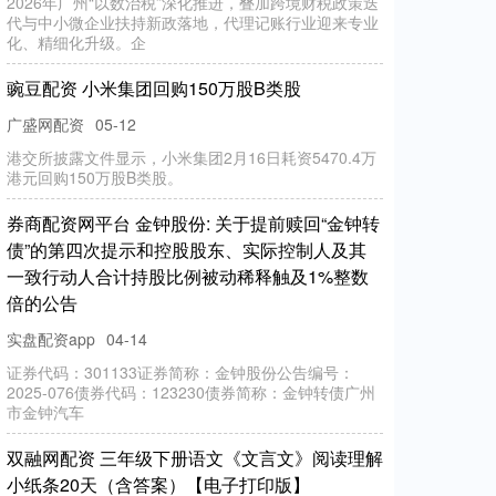
2026年广州“以数治税”深化推进，叠加跨境财税政策迭
代与中小微企业扶持新政落地，代理记账行业迎来专业
化、精细化升级。企
豌豆配资 小米集团回购150万股B类股
广盛网配资
05-12
港交所披露文件显示，小米集团2月16日耗资5470.4万
港元回购150万股B类股。
券商配资网平台 金钟股份: 关于提前赎回“金钟转
债”的第四次提示和控股股东、实际控制人及其
一致行动人合计持股比例被动稀释触及1%整数
倍的公告
实盘配资app
04-14
证券代码：301133证券简称：金钟股份公告编号：
2025-076债券代码：123230债券简称：金钟转债广州
市金钟汽车
双融网配资 三年级下册语文《文言文》阅读理解
小纸条20天（含答案）【电子打印版】