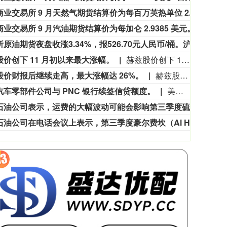
1122.88
创业板指
351
3.42
0.30%
纽约商业交易所 9 月天然气期货结算价为每百万英热单位 2.6400 美元。
纽约商
纽约商业交易所 9 月汽油期货结算价为每加仑 2.9385 美元。
纽约商
上期所原油期货夜盘收涨3.34%，报526.70元人民币/桶。沪金夜盘收跌0.01%，沪银收跌0.93%。
上期所
股价创下 11 月初以来最大涨幅。
赫兹股价创下 11 月初以来最大涨幅。
股价财报后继续走高，最大涨幅达 26%。
赫兹股价财报后继续走高，最大涨幅达 26%。
汽车零部件公司与 PNC 银行续签信贷额度。
美国汽车零部件公司与 PNC 银行续签信贷额度。
西方石油公司表示，运费的大幅波动可能会影响第三季度硫磺变现收益，并有可能推迟或打乱销售计划。
西方
西方石油公司在电话会议上表示，第三季度豪尔费坎（Al Hosn）现货硫磺价格已上行。
西方石