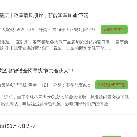
基层｜政策暖风频吹，新能源车加速“下沉”
牛人配资
查看：
85
分类：
2024十大正规配资平台
天成配资平台
旭报道 一直以来，春节都是各大汽车品牌加紧促销的窗口期。 春节前
利化丰比亚迪海洋网4S店，看车、订车的顾客络绎不绝。....
求激增 智谱全网寻找“算力合伙人”！
策略APP下载
查看：
121
分类：
实盘配资app
涨8配资APP下载
息，近期，由于全球范围内对GLM-5的需求激增，并发访问量突破了既
出现排队、响应延迟及卡顿现象，影响到部分用户的体验....
购150万股B类股