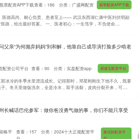
股票配资APP下载
查看：
186
分类：
广盛网配资
股莘配资APP下载
、医德高尚、耐心负责、患者至上—— 武汉东西湖仁康中医刘伏明副
医路，给出最好答案。 一、医者初心：一生笃学，不负使命....
质问父亲“为何抛弃妈妈”到和解，他靠自己成导演打脸多少啃老
货配资公司平台
查看：
90
分类：
实盘配资app
易速宝配资平台
京那冰冷的冬季水里漂流成长。记得那时，邓星刚刚生下他不久，既要
子。冬天里做饭洗衣，全是冷水，双手冻裂，皮肉分裂开来，可....
前州长喊话巴伦参军：做你爸没勇气做的事，你们不能只享受
策略平
查看：
157
分类：
2024十大正规配资平
聚优财配资平
台
台