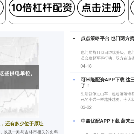
点点策略平台 也门两方势
也门局势1月2日继续升级。也
员会发起军事行动，双方在该省
04-18
可米隆配资APP下载 
了！
生活就像过山车，起起落落谁
死的小强一样越挫越勇。今天就
03-22
中鑫优配APP下载 蔚来
位，还有多少位于原址
，以及一则与吉林市相关的史料