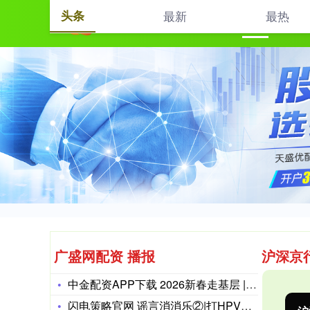
头条
最新
最热
首页
广盛网配资 播报
沪深京
中金配资APP下载 2026新春走基层 | “我在新时代文明
闪电策略官网 谣言消消乐②|打HPV疫苗有很多副作用？4大必