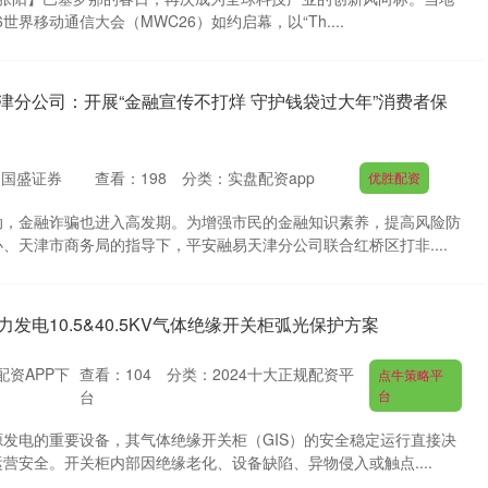
6世界移动通信大会（MWC26）如约启幕，以“Th....
津分公司：开展“金融宣传不打烊 守护钱袋过大年”消费者保
：国盛证券
查看：
198
分类：
实盘配资app
优胜配资
动，金融诈骗也进入高发期。为增强市民的金融知识素养，提高风险防
、天津市商务局的指导下，平安融易天津分公司联合红桥区打非....
发电10.5&40.5KV气体绝缘开关柜弧光保护方案
配资APP下
查看：
104
分类：
2024十大正规配资平
点牛策略平
台
台
发电的重要设备，其气体绝缘开关柜（GIS）的安全稳定运行直接决
营安全。开关柜内部因绝缘老化、设备缺陷、异物侵入或触点....