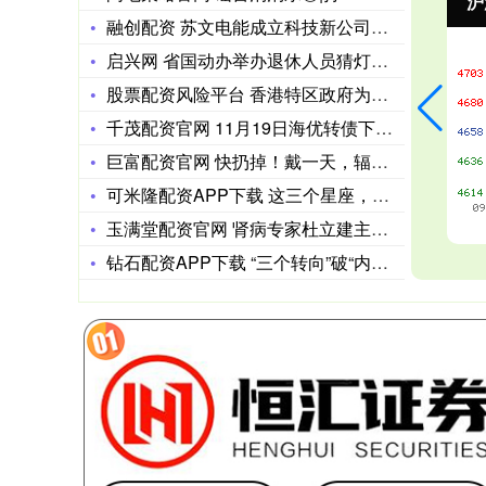
深证成指
14110.12
沪
-34.08
-0.24%
融创配资 苏文电能成立科技新公司，含通用航空服务业务
启兴网 省国动办举办退休人员猜灯谜写春联送祝福活动
股票配资风险平台 香港特区政府为火灾受影响居民提供医疗费用减
千茂配资官网 11月19日海优转债下跌0.1%，转股溢价率3
巨富配资官网 快扔掉！戴一天，辐射量相当于拍117次胸片
可米隆配资APP下载 这三个星座，凭什么能在逆境中越挫越勇？
玉满堂配资官网 肾病专家杜立建主任指出：这4类肾友，肾病很完
钻石配资APP下载 “三个转向”破“内卷” | 大家谈 如何