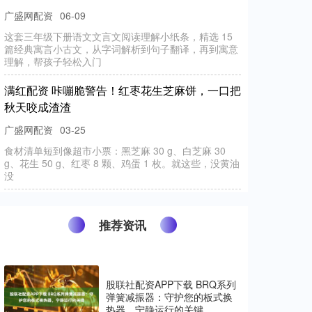
广盛网配资
06-09
这套三年级下册语文文言文阅读理解小纸条，精选 15
篇经典寓言小古文，从字词解析到句子翻译，再到寓意
理解，帮孩子轻松入门
满红配资 咔嘣脆警告！红枣花生芝麻饼，一口把
秋天咬成渣渣
广盛网配资
03-25
食材清单短到像超市小票：黑芝麻 30 g、白芝麻 30
g、花生 50 g、红枣 8 颗、鸡蛋 1 枚。就这些，没黄油
没
推荐资讯
股联社配资APP下载 BRQ系列
弹簧减振器：守护您的板式换
热器，宁静运行的关键