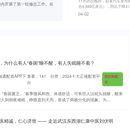
11月25日晚间，蔚来汽车发布
围内开展了第一轮修志工作。在
合4.889亿美元），同比下降31.
04-02
，为什么有人“春困”睡不醒，有人失眠睡不着？
融通配资APP下
查看：
141
分类：
2024十大正规配资平
股投网配
台
资
：“春困夏乏。”春季微风和煦、体感舒适，可有些人沾枕头就睡，醒来
人则彻夜难眠，睁眼直到天亮，形成了两极分化的现象。为....
大医精诚，仁心济世 —— 走近武汉东西湖仁康中医刘伏明