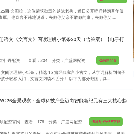
长杰西·文图拉，这位荣获勋章的越战老兵，近日公开呼吁特朗普年仅
参军。他直言不讳地说道：去做你父亲不敢做的事，去做你父....
下册语文《文言文》阅读理解小纸条20天（含答案）【电子打
红牡丹配资
查看：
204
分类：
广盛网配资
双融网配资
文阅读理解小纸条，精选 15 篇经典寓言小古文，从字词解析到句子
孩子轻松入门，文言文阅读不丢分！ 以下为部分截图，具....
MWC26全景观察：全球科技产业迈向智能新纪元有三大核心趋
顺配资官网
查看：
179
分类：
广盛网配资
伍洲配资APP下载
 张阳】巴塞罗那的春日，再次成为全球科技产业的创新风向标。当地