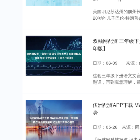
美国明尼苏达州的前州
20岁的儿子巴伦·特朗普
双融网配资 三年级
印版】
日期：06-09
来源：
这套三年级下册语文文言
翻译，再到寓意理解，帮
伍洲配资APP下载 
势
日期：05-26
来源：同
【环球网科技报道 记者